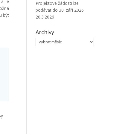
 a je
Projektové žádosti lze
možná
podávat do 30. září 2026
u být
20.3.2026
Archivy
Archivy
sy