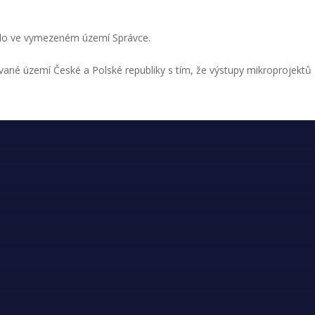
sídlo ve vymezeném území Správce.
vané území České a Polské republiky s tím, že výstupy mikroprojektů
EUROREGION PRADĚD
Nové doby 111, Vrbno pod Pradědem, 793 26
+420 554 751 056