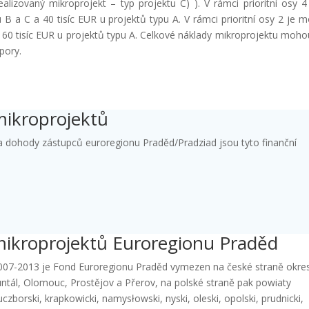
lizovaný mikroprojekt – typ projektu C) ). V rámci prioritní osy 4
B a C a 40 tisíc EUR u projektů typu A. V rámci prioritní osy 2 je 
 60 tisíc EUR u projektů typu A. Celkové náklady mikroprojektu moho
pory.
mikroprojektů
a dohody zástupců euroregionu Praděd/Pradziad jsou tyto finanční
ikroprojektů Euroregionu Praděd
007-2013 je Fond Euroregionu Praděd vymezen na české straně okre
runtál, Olomouc, Prostějov a Přerov, na polské straně pak powiaty
luczborski, krapkowicki, namysłowski, nyski, oleski, opolski, prudnicki,