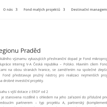
O nás
Fond malých projektů
Destinační managem
regionu Praděd
kálního významu vykazujících přeshraniční dopad je Fond mikropro
lupráce Interreg V-A Česká republika – Polsko. Hlavním cílem Fon
itami na obou stranách hranice, se zaměřením na společné zlepš
ů. Fond představuje pružný nástroj pro realizaci nejmenších pro
a drobné investiční projekty.
sahu s výší dotace z ERDF od 2
 je stanovena rozdílně s ohledem na jeho zařazení do příslušné prio
vedoucím partnerem – typ projektu A, partnerský (komplementá