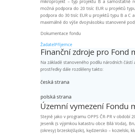
mikroprojekt – typ projektu B a samostatně rea
možná podpora do 20 tisíc EUR u projektů typu 
podpora do 30 tisíc EUR u projektů typu B a C a
maximálně do výše dvojnásobku stanovené pod
Dokumentace fondu
Žadatel
Příjemce
Finanční zdroje pro Fond 
Na základě stanoveného podílu národních částí 
prostředky dále rozděleny takto:
česká strana
polská strana
Územní vymezení Fondu m
Stejně jako v programu OPPS ČR-PR v období 2
Jeseník (s výjimkou katastru obce Bílá Voda), B
(okresy) brzeski(śląski), kędziersko – kozielski, k