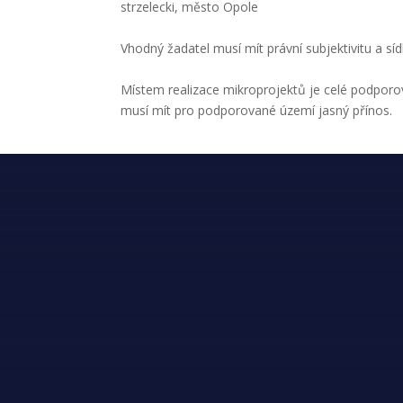
strzelecki, město Opole
Vhodný žadatel musí mít právní subjektivitu a 
Místem realizace mikroprojektů je celé podporo
musí mít pro podporované území jasný přínos.