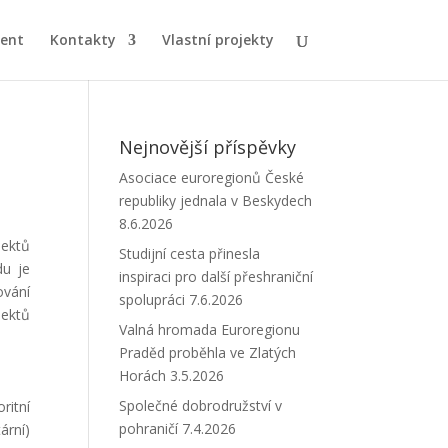
ent
Kontakty
Vlastní projekty
Nejnovější příspěvky
Asociace euroregionů České
republiky jednala v Beskydech
8.6.2026
jektů
Studijní cesta přinesla
du je
inspiraci pro další přeshraniční
ování
spolupráci
7.6.2026
jektů
Valná hromada Euroregionu
Praděd proběhla ve Zlatých
Horách
3.5.2026
Společné dobrodružství v
ritní
pohraničí
7.4.2026
rní)