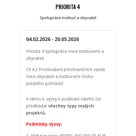
PRIORITA 4
Spolupráce institucí a obyvatel
04.02.2026 - 20.05.2026
Priorita 4 Spolupráce mezi institucemi a
obyvateli
Cíl 4.2 Prohloubení přeshraničních vazeb
mezi obyvateli a institucemi česko-
polského pohraničí
V rámci 6. výzvy k podávání návrhů lze
předkládat
všechny typy malých
projektů.
Podmínky výzvy:
Alokace výzvy (EFRR): 300 000,00 EUR