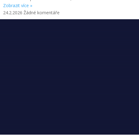
Zobrazit více »
24.2.2026
Žádné komentáře
EUROREGION PRADĚD
Nové doby 111, Vrbno pod Pradědem, 793 26
+420 554 751 056
IČ: 69 59 40 74, datová schránka: 6u9rera