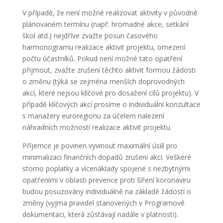
V případě, že není možné realizovat aktivity v původně
plánovaném termínu (např. hromadné akce, setkání
škol atd.) nejdříve zvažte posun časového
harmonogramu realizace aktivit projektu, omezení
počtu účastníků. Pokud není možné tato opatření
přijmout, zvažte zrušení těchto aktivit formou žádosti
o změnu (týká se zejména menších doprovodných
akcí, které nejsou klíčové pro dosažení cílů projektu). V
případě klíčových akcí prosíme o individuální konzultace
s manažery euroregionu za účelem nalezení
náhradních možností realizace aktivit projektu.
Příjemce je povinen vyvinout maximální úsilí pro
minimalizaci finančních dopadů zrušení akcí. Veškeré
storno poplatky a vícenáklady spojené s nezbytnými
opatřeními v oblasti prevence proti šíření koronaviru
budou posuzovány individuálně na základě žádostí o
změny (vyjma pravidel stanovených v Programové
dokumentaci, která zůstávají nadále v platnosti).