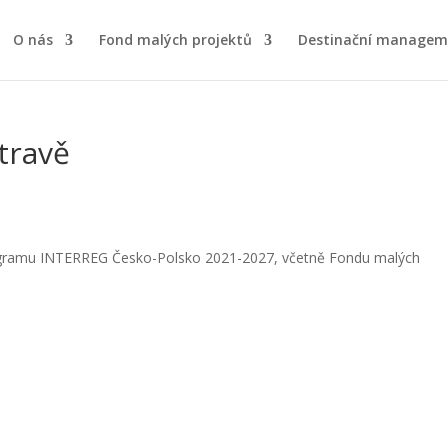
O nás
Fond malých projektů
Destinační managem
stravě
programu INTERREG Česko-Polsko 2021-2027, včetně Fondu malých